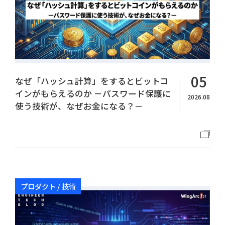
05
なぜ「ハッシュ計算」をするとビットコ
Copyright© WingArc1st Inc. All Rights Reserved.
インがもらえるのか －パスワード保護に
2026.08
使う技術が、なぜお金になる？－
プロダクト / 技術