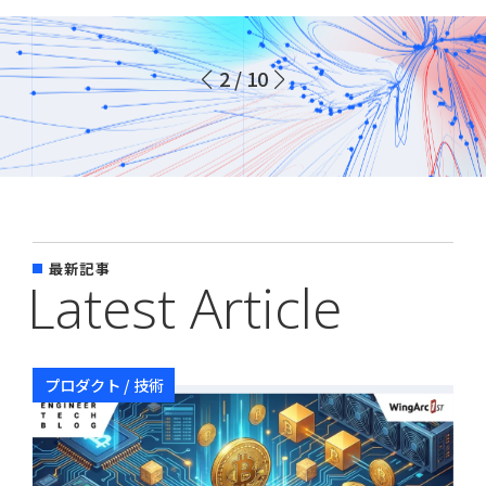
採用
2
/
10
WingArc BASEとは
採用情報
最新記事
Latest Article
プロダクト / 技術
情報配信登録