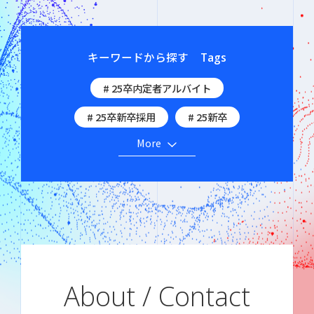
キーワードから探す
Tags
# 25卒内定者アルバイト
# 25卒新卒採用
# 25新卒
More
# 25新卒内定者から先輩社員へのインタビュ
ー
# CTO
# DevelopersSummit2023
# KPI
# MBO
# OKR
# QAエンジニア
# アジャイル
# アルムナイ
# イベント
About / Contact
# インターン
# インターンシップ