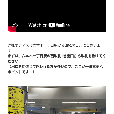
弊社オフィスは六本木一丁目駅から直結のビルにございま
Copyright© WingArc1st Inc. All Rights Reserved.
す。
まずは、
六本木一丁目駅の西改札1番出口から改札を抜けてく
ださい
（出口を間違えて迷われる方が多いので、ここが一番重要な
ポイントです！）