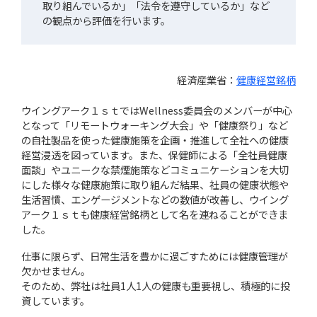
取り組んでいるか」「法令を遵守しているか」など
の観点から評価を行います。
経済産業省：
健康経営銘柄
ウイングアーク１ｓｔではWellness委員会のメンバーが中心
となって「リモートウォーキング大会」や「健康祭り」など
の自社製品を使った健康施策を企画・推進して全社への健康
経営浸透を図っています。また、保健師による「全社員健康
面談」やユニークな禁煙施策などコミュニケーションを大切
にした様々な健康施策に取り組んだ結果、社員の健康状態や
生活習慣、エンゲージメントなどの数値が改善し、ウイング
アーク１ｓｔも健康経営銘柄として名を連ねることができま
した。
仕事に限らず、日常生活を豊かに過ごすためには健康管理が
欠かせません。
そのため、弊社は社員1人1人の健康も重要視し、積極的に投
資しています。