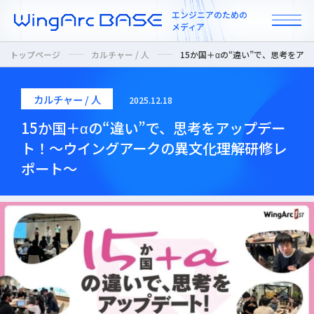
エンジニアのための
メディア
トップページ
カルチャー / 人
15か国＋αの“違い”で、思考を
カルチャー / 人
2025.12.18
All
15か国＋αの“違い”で、思考をアップデー
ト！～ウイングアークの異文化理解研修レ
インタビュー
ポート～
カルチャー / 人
ニュース
プロダクト / 技術