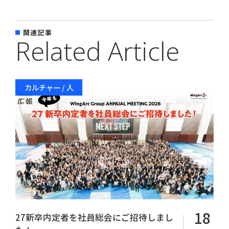
関連記事
Related Article
カルチャー / 人
Copyright© WingArc1st Inc. All Rights Reserved.
18
27新卒内定者を社員総会にご招待しまし