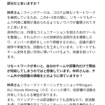
部分だと思いますか？
仲井さん：
ウイングアークは、コロナ以降もリモートワーク
を継続しているため、この4～5年の間に、リモートでもチー
ムで円滑に業務が進められるようなノウハウが蓄積されてき
たと思います。
具体的には、円滑なコミュニケーションを図るためのツール
を整備し、それらのツールの効果的な活用方法を模索した
り、メンバーの進捗をしっかり把握するために、会議の進行
順序や実施方法、回数などを工夫しています。リモートでも
チーム全体を良い方向に導いていけるよう、改善を図ってい
ます。
――リモートワークが多いと、自分のチームや部署内だけで関係
が完結してしまうのではと想像しています。仲井さんは、チ
ーム外や他部署の情報をどのように得ていますか？
仲井さん：
ウィークリーモーニングセッションやWingarc
ALL-Hands Meeting（※3）といった場で、他部署の活動を
共有してもらえる機会があります。
また、ウイングアークは部活動がとても活発なので、部活動
を通して他部署の方とコミュニケーションを取る機会もたく