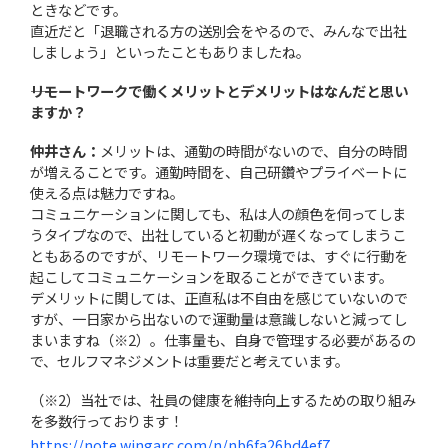
ときなどです。
直近だと「退職される方の送別会をやるので、みんなで出社
しましょう」といったこともありましたね。
――リモートワークで働くメリットとデメリットはなんだと思い
ますか？
仲井さん：
メリットは、通勤の時間がないので、自分の時間
が増えることです。通勤時間を、自己研鑽やプライベートに
使える点は魅力ですね。
コミュニケーションに関しても、私は人の顔色を伺ってしま
うタイプなので、出社していると初動が遅くなってしまうこ
ともあるのですが、リモートワーク環境では、すぐに行動を
起こしてコミュニケーションを取ることができています。
デメリットに関しては、正直私は不自由を感じていないので
すが、一日家から出ないので運動量は意識しないと減ってし
まいますね（※2）。仕事量も、自身で管理する必要があるの
で、セルフマネジメントは重要だと考えています。
（※2）当社では、社員の健康を維持向上するための取り組み
を多数行っております！
https://note.wingarc.com/n/nb6fa26bd4ef7