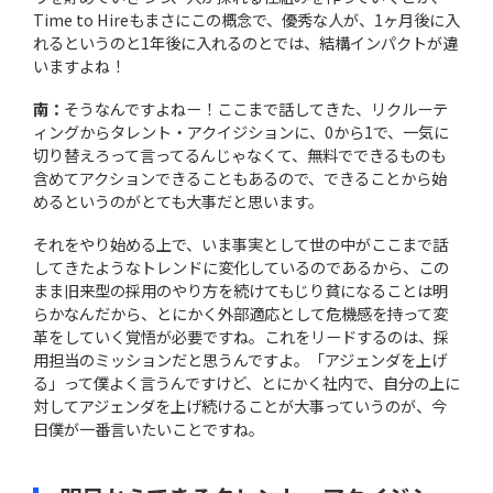
Time to Hireもまさにこの概念で、優秀な人が、1ヶ月後に入
れるというのと1年後に入れるのとでは、結構インパクトが違
いますよね！
南：
そうなんですよねー！ここまで話してきた、リクルーテ
ィングからタレント・アクイジションに、0から1で、一気に
切り替えろって言ってるんじゃなくて、無料でできるものも
含めてアクションできることもあるので、できることから始
めるというのがとても大事だと思います。
それをやり始める上で、いま事実として世の中がここまで話
してきたようなトレンドに変化しているのであるから、この
まま旧来型の採用のやり方を続けてもじり貧になることは明
らかなんだから、とにかく外部適応として危機感を持って変
革をしていく覚悟が必要ですね。これをリードするのは、採
用担当のミッションだと思うんですよ。「アジェンダを上げ
る」って僕よく言うんですけど、とにかく社内で、自分の上に
対してアジェンダを上げ続けることが大事っていうのが、今
日僕が一番言いたいことですね。