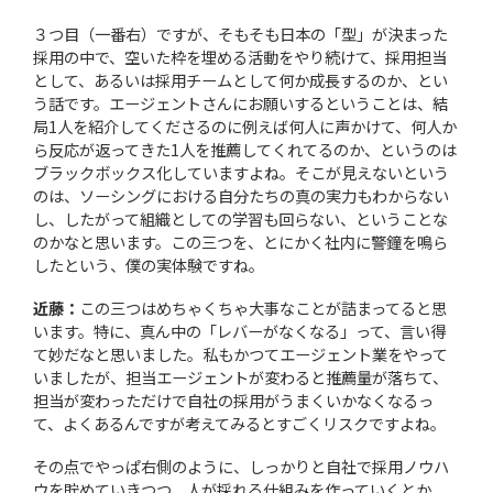
３つ目（一番右）ですが、そもそも日本の「型」が決まった
採用の中で、空いた枠を埋める活動をやり続けて、採用担当
として、あるいは採用チームとして何か成長するのか、とい
う話です。エージェントさんにお願いするということは、結
局1人を紹介してくださるのに例えば何人に声かけて、何人か
ら反応が返ってきた1人を推薦してくれてるのか、というのは
ブラックボックス化していますよね。そこが見えないという
のは、ソーシングにおける自分たちの真の実力もわからない
し、したがって組織としての学習も回らない、ということな
のかなと思います。この三つを、とにかく社内に警鐘を鳴ら
したという、僕の実体験ですね。
近藤：
この三つはめちゃくちゃ大事なことが詰まってると思
います。特に、真ん中の「レバーがなくなる」って、言い得
て妙だなと思いました。私もかつてエージェント業をやって
いましたが、担当エージェントが変わると推薦量が落ちて、
担当が変わっただけで自社の採用がうまくいかなくなるっ
て、よくあるんですが考えてみるとすごくリスクですよね。
その点でやっぱ右側のように、しっかりと自社で採用ノウハ
ウを貯めていきつつ、人が採れる仕組みを作っていくとか、