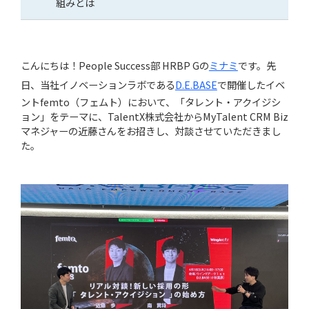
組みとは
こんにちは！People Success部 HRBP Gの
ミナミ
です。先
日、当社イノベーションラボである
D.E.BASE
で開催したイベ
ントfemto（フェムト）において、「タレント・アクイジシ
ョン」をテーマに、TalentX株式会社からMyTalent CRM Biz
Copyright© WingArc1st Inc. All Rights Reserved.
マネジャーの近藤さんをお招きし、対談させていただきまし
た。