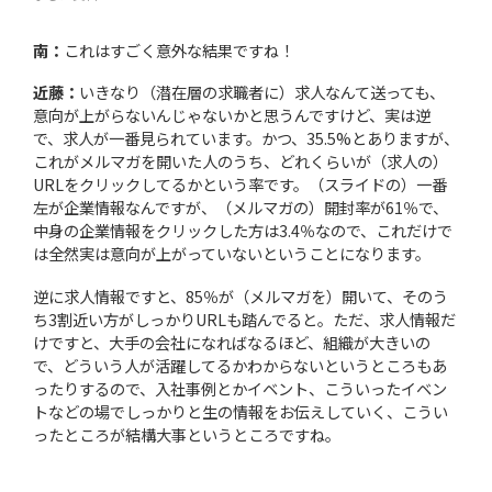
南：
これはすごく意外な結果ですね！
近藤：
いきなり（潜在層の求職者に）求人なんて送っても、
意向が上がらないんじゃないかと思うんですけど、実は逆
で、求人が一番見られています。かつ、35.5%とありますが、
これがメルマガを開いた人のうち、どれくらいが（求人の）
URLをクリックしてるかという率です。（スライドの）一番
左が企業情報なんですが、（メルマガの）開封率が61％で、
中身の企業情報をクリックした方は3.4％なので、これだけで
は全然実は意向が上がっていないということになります。
逆に求人情報ですと、85％が（メルマガを）開いて、そのう
ち3割近い方がしっかりURLも踏んでると。ただ、求人情報だ
けですと、大手の会社になればなるほど、組織が大きいの
で、どういう人が活躍してるかわからないというところもあ
ったりするので、入社事例とかイベント、こういったイベン
トなどの場でしっかりと生の情報をお伝えしていく、こうい
ったところが結構大事というところですね。