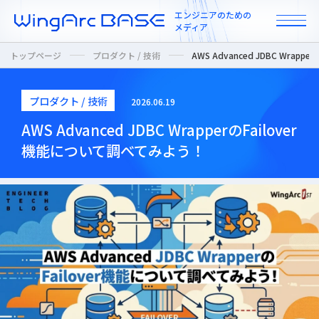
エンジニアのための
メディア
トップページ
プロダクト / 技術
AWS Advanced JDBC Wra
プロダクト / 技術
2026.06.19
All
AWS Advanced JDBC WrapperのFailover
機能について調べてみよう！
インタビュー
カルチャー / 人
ニュース
プロダクト / 技術