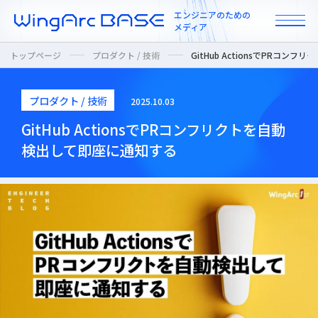
エンジニアのための
メディア
トップページ
プロダクト / 技術
GitHub ActionsでPRコ
プロダクト / 技術
2025.10.03
All
GitHub ActionsでPRコンフリクトを自動
検出して即座に通知する
インタビュー
カルチャー / 人
ニュース
プロダクト / 技術