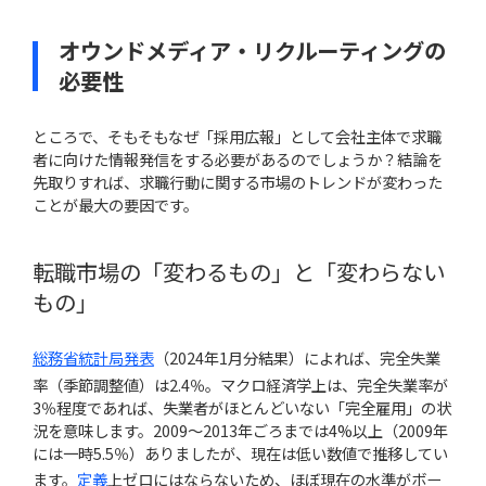
オウンドメディア・リクルーティングの
必要性
ところで、そもそもなぜ「採用広報」として会社主体で求職
者に向けた情報発信をする必要があるのでしょうか？結論を
先取りすれば、求職行動に関する市場のトレンドが変わった
ことが最大の要因です。
転職市場の「変わるもの」と「変わらない
もの」
総務省統計局発表
（2024年1月分結果）によれば、完全失業
率（季節調整値）は2.4％。マクロ経済学上は、完全失業率が
3％程度であれば、失業者がほとんどいない「完全雇用」の状
況を意味します。2009〜2013年ごろまでは4%以上（2009年
には一時5.5％）ありましたが、現在は低い数値で推移してい
ます。
定義
上ゼロにはならないため、ほぼ現在の水準がボー