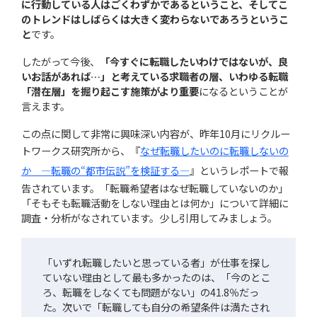
に行動している人はごくわずかであるということ、そしてこ
のトレンドはしばらくは大きく変わらないであろうというこ
と
です。
したがって今後、
「今すぐに転職したいわけではないが、良
いお話があれば…」と考えている求職者の層、いわゆる転職
「潜在層」を掘り起こす施策がより重要
になるということが
言えます。
この点に関して非常に興味深い内容が、昨年10月にリクルー
トワークス研究所から、『
なぜ転職したいのに転職しないの
か ―転職の“都市伝説”を検証する―
』というレポートで報
告されています。「転職希望者はなぜ転職していないのか」
「そもそも転職活動をしない理由とは何か」について詳細に
調査・分析がなされています。少し引用してみましょう。
「いずれ転職したいと思っている者」が仕事を探し
ていない理由として最も多かったのは、「今のとこ
ろ、転職をしなくても問題がない」の41.8％だっ
た。次いで「転職しても自分の希望条件は満たされ