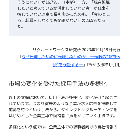
そうにない」が16.7％、（中略）一方、「現在転職
したいと考えているが活動していない者」が仕事を
探していない理由で最も多かったのも、「今のとこ
ろ、転職をしなくても問題がない」の23.5％だっ
た。
リクルートワークス研究所 2023年10月19日発行
『
なぜ転職したいのに転職しないのか ―転職の“都市伝
説”を検証する―
』P5から抜粋し引用
市場の変化を受けた採用手法の多様化
以上の文脈において、採用手法が多様化、変化が引き起こさ
れています。つまり従来のような企業が求人広告を掲載して
応募を待つという手法から、ダイレクトリクルーティングを
はじめとした企業主導で候補者に声をかけていく手法です。
多様化という点では、企業主体での求職者向けの自社情報の