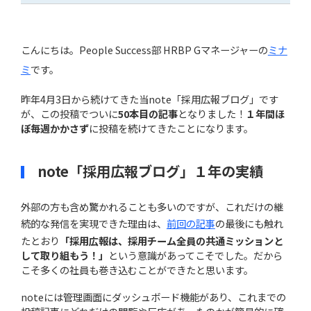
こんにちは。People Success部 HRBP Gマネージャーの
ミナ
ミ
です。
昨年4月3日から続けてきた当note「採用広報ブログ」です
が、この投稿でついに
50本目の記事
となりました！
１年間ほ
Copyright© WingArc1st Inc. All Rights Reserved.
ぼ毎週かかさず
に投稿を続けてきたことになります。
note「採用広報ブログ」１年の実績
外部の方も含め驚かれることも多いのですが、これだけの継
続的な発信を実現できた理由は、
前回の記事
の最後にも触れ
たとおり
「採用広報は、採用チーム全員の共通ミッションと
して取り組もう！」
という意識があってこそでした。だから
こそ多くの社員も巻き込むことができたと思います。
noteには管理画面にダッシュボード機能があり、これまでの