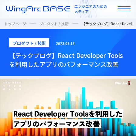
エンジニアのための
メディア
トップページ
プロダクト / 技術
【テックブログ】React Devel
プロダクト / 技術
2023.09.13
All
【テックブログ】React Developer Tools
を利用したアプリのパフォーマンス改善
インタビュー
カルチャー / 人
ニュース
プロダクト / 技術