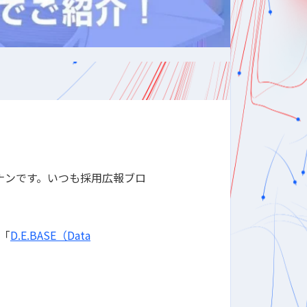
n部のジナンです。いつも採用広報ブロ
「
D.E.BASE（Data