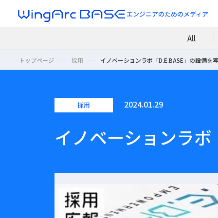
エンジニアのための
メディア
All
トップページ
採用
イノベーションラボ「D.E.BASE」の設備
2024.01.29
採用
イノベーションラボ「