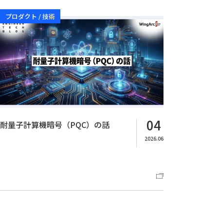
プロダクト / 技術
04
耐量子計算機暗号（PQC）の話
2026.06