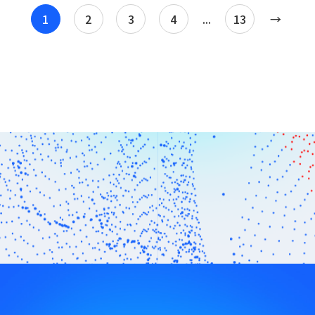
1
2
3
4
...
13
→