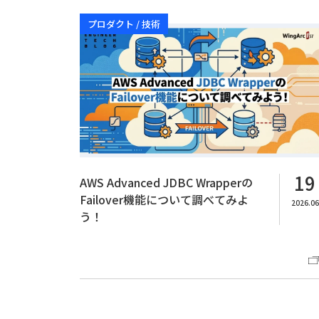
プロダクト / 技術
19
AWS Advanced JDBC Wrapperの
Failover機能について調べてみよ
2026.06
う！