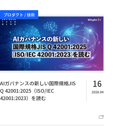
プロダクト / 技術
16
AIガバナンスの新しい国際規格JIS
Q 42001:2025（ISO/IEC
2026.04
42001:2023）を読む