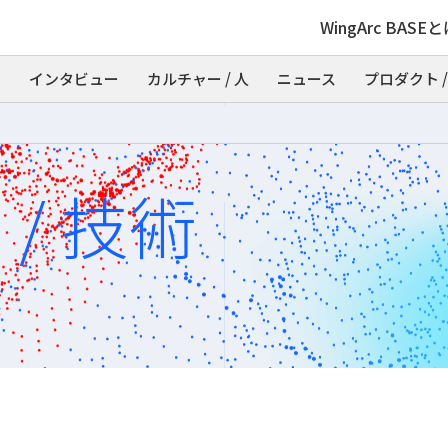
WingArc BASE
インタビュー
カルチャー / 人
ニュース
プロダクト /
/ 技術