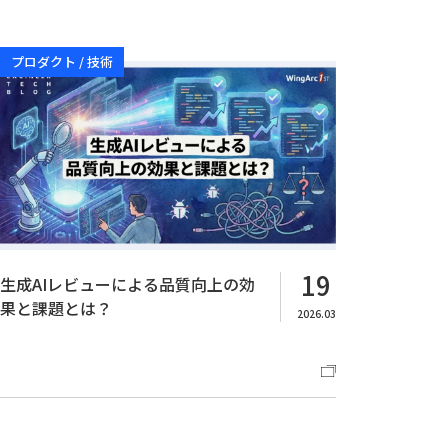
プロダクト / 技術
19
生成AIレビューによる品質向上の効
果と課題とは？
2026.03