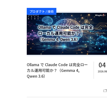
プロダクト / 技術
04
Ollama で Claude Code は完全ロー
カル運用可能か？（Gemma 4,
2026.06
Qwen 3.6）