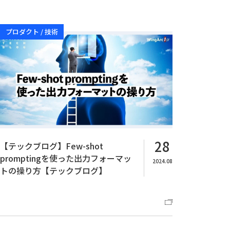
プロダクト / 技術
28
【テックブログ】Few-shot
promptingを使った出力フォーマッ
2024.08
トの操り方【テックブログ】