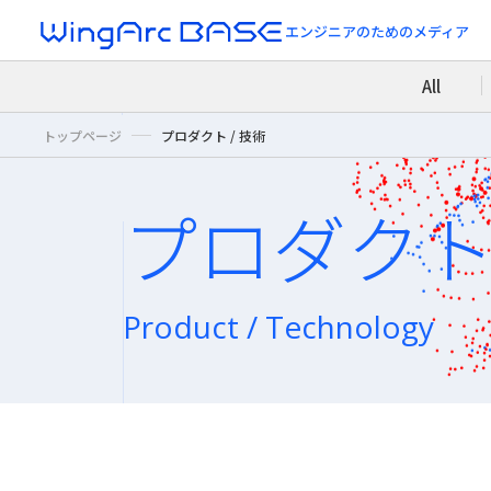
エンジニアのための
メディア
All
トップページ
プロダクト / 技術
プロダクト 
Product / Technology