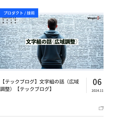
プロダクト / 技術
06
【テックブログ】文字組の話（広域
調整）【テックブログ】
2024.11