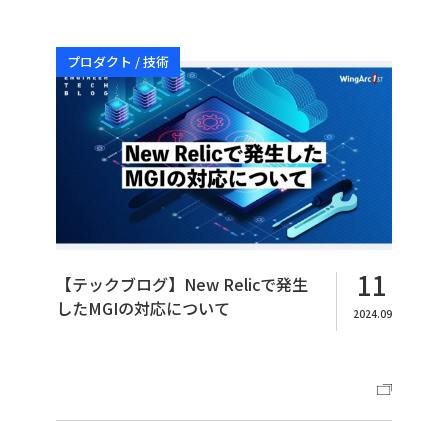
プロダクト / 技術
11
【テックブログ】New Relicで発生
したMGIの対応について
2024.09