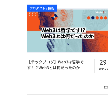
プロダクト / 技術
29
【テックブログ】Web3は哲学で
す！？Web3とは何だったのか
2024.10