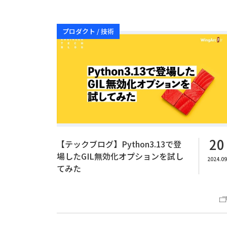
プロダクト / 技術
20
【テックブログ】Python3.13で登
場したGIL無効化オプションを試し
2024.09
てみた