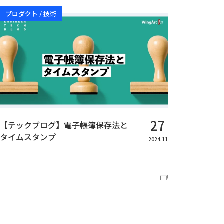
2024
プロダクト / 技術
2023
2022
27
【テックブログ】電子帳簿保存法と
タイムスタンプ
2024.11