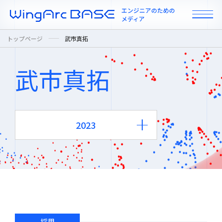
エンジニアのための
メディア
トップページ
武市真拓
武市真拓
All
インタビュー
2023
カルチャー / 人
Year
ニュース
2023
プロダクト / 技術
採用