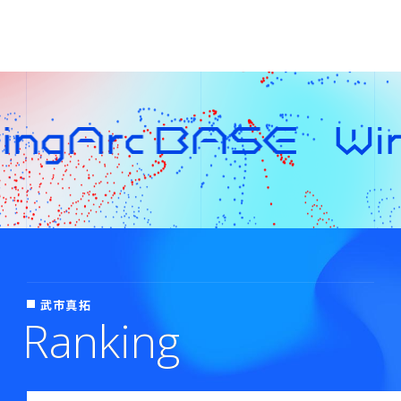
Copyright© WingArc1st Inc. All Rights Reserved.
武市真拓
Ranking